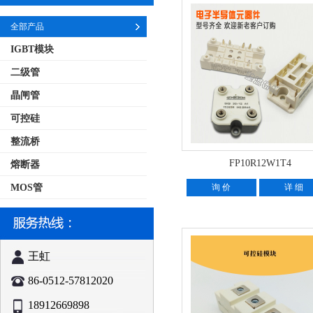
全部产品
IGBT模块
二级管
晶闸管
可控硅
整流桥
FP10R12W1T4
熔断器
MOS管
询 价
详 细
王虹
86-0512-57812020
18912669898