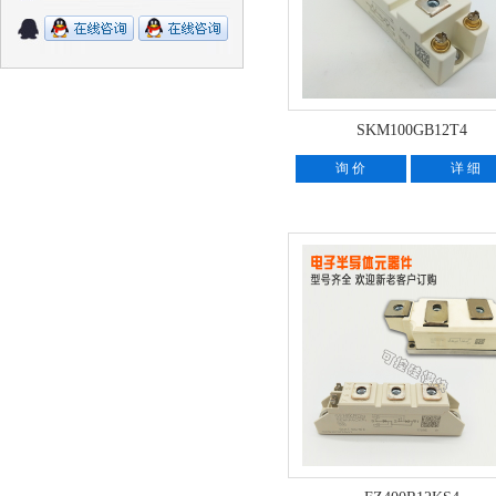
SKM100GB12T4
询 价
详 细