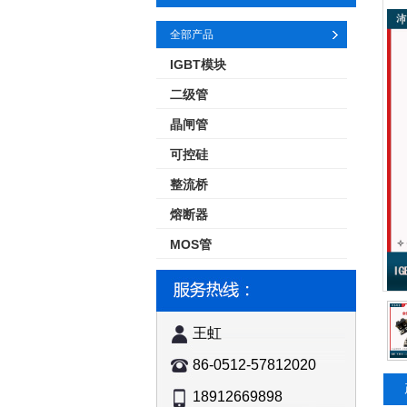
全部产品
IGBT模块
二级管
晶闸管
可控硅
整流桥
熔断器
MOS管
王虹
86-0512-57812020
18912669898