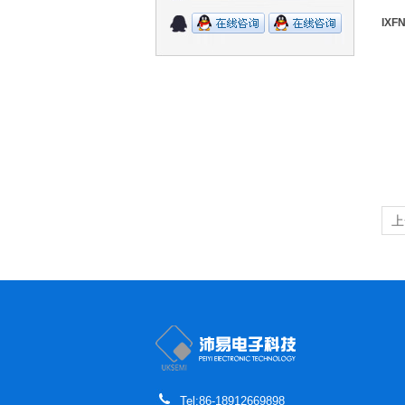
IXF
上
Tel:86-18912669898